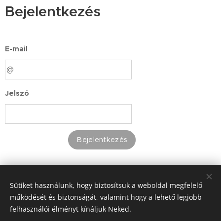
Bejelentkezés
E-mail
Jelszó
Bejelentkezés
Elfelejtetted jelszavad?
Sütiket használunk, hogy biztosítsuk a weboldal megfelelő
működését és biztonságát, valamint hogy a lehető legjobb
felhasználói élményt kínáljuk Neked.
© 2016 Füzes Fruzsina 2022 Tahitótfalu. Minden jog fenntartva.