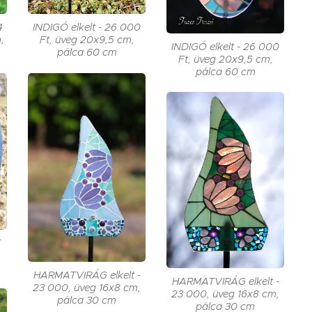
4
INDIGÓ elkelt - 26 000
,
Ft, üveg 20x9,5 cm,
INDIGÓ elkelt - 26 000
pálca 60 cm
Ft, üveg 20x9,5 cm,
pálca 60 cm
E
HARMATVIRÁG elkelt -
HARMATVIRÁG elkelt -
23 000, üveg 16x8 cm,
23 000, üveg 16x8 cm,
pálca 30 cm
pálca 30 cm