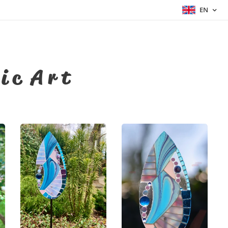
EN
i c A r t