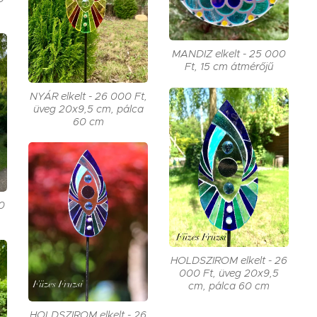
MANDIZ elkelt - 25 000
Ft, 15 cm átmérőjű
NYÁR elkelt - 26 000 Ft,
üveg 20x9,5 cm, pálca
60 cm
0
HOLDSZIROM elkelt - 26
000 Ft, üveg 20x9,5
cm, pálca 60 cm
HOLDSZIROM elkelt - 26