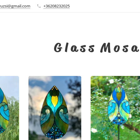
ruzsi@gmail.com
+36208232025
G l a s s M o s a 