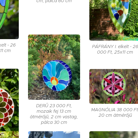
cm, pálca 60 cm
elt - 26
PÁFRÁNY I. elkelt - 2
11 cm
000 Ft, 25x11 cm
DERŰ 23 000 Ft,
MAGNÓLIA 38 000 Ft
mozaik fej 13 cm
20 cm átmérőjű
átmérőjű, 2 cm vastag,
pálca 30 cm