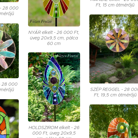
Ft, 15 cm átmérőjű
- 28 000
tmérőjű
NYÁR elkelt - 26 000 Ft,
üveg 20x9,5 cm, pálca
60 cm
- 28 000
SZÉP REGGEL - 28 00
tmérőjű
Ft, 19,5 cm átmérőjű
HOLDSZIROM elkelt - 26
000 Ft, üveg 20x9,5