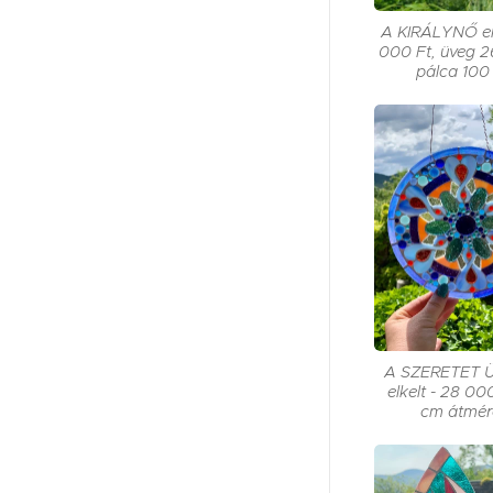
A KIRÁLYNŐ elk
000 Ft, üveg 2
pálca 100
A SZERETET 
elkelt - 28 00
cm átmér