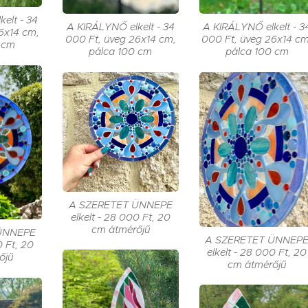
elt - 34
A KIRÁLYNŐ elkelt - 3
A KIRÁLYNŐ elkelt - 34
6x14 cm,
000 Ft, üveg 26x14 cm
000 Ft, üveg 26x14 cm,
 cm
pálca 100 cm
pálca 100 cm
A SZERETET ÜNNEPE
elkelt - 28 000 Ft, 20
cm átmérőjű
ÜNNEPE
A SZERETET ÜNNEP
0 Ft, 20
elkelt - 28 000 Ft, 20
őjű
cm átmérőjű