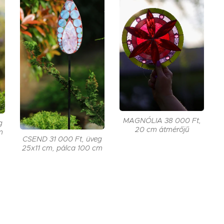
MAGNÓLIA 38 000 Ft,
g
20 cm átmérőjű
m
CSEND 31 000 Ft, üveg
25x11 cm, pálca 100 cm