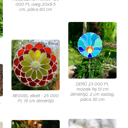
000 Ft, üveg 20x9,5
cm, pálca 60 cm
6
DERŰ 23 000 Ft,
mozaik fej 13 cm
átmérőjű, 2 cm vastag,
REGGEL elkelt - 25 000
pálca 30 cm
Ft, 15 cm átmérőjű
,