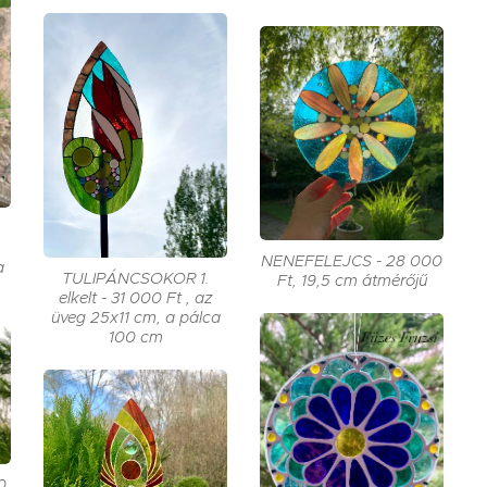
NENEFELEJCS - 28 000
a
TULIPÁNCSOKOR 1.
Ft, 19,5 cm átmérőjű
elkelt - 31 000 Ft , az
üveg 25x11 cm, a pálca
100 cm
0