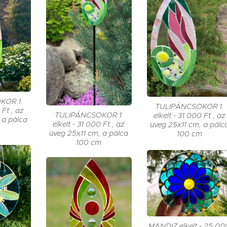
KOR 1.
TULIPÁNCSOKOR 1.
 Ft , az
TULIPÁNCSOKOR 1.
elkelt - 31 000 Ft , az
 a pálca
elkelt - 31 000 Ft , az
üveg 25x11 cm, a pálc
m
üveg 25x11 cm, a pálca
100 cm
100 cm
MANDIZ elkelt - 25 00