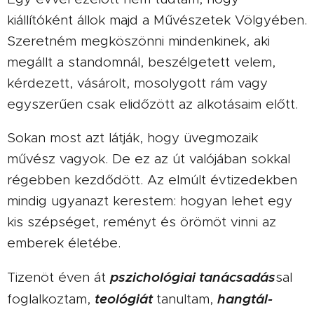
kiállítóként állok majd a Művészetek Völgyében.
Szeretném megköszönni mindenkinek, aki
megállt a standomnál, beszélgetett velem,
kérdezett, vásárolt, mosolygott rám vagy
egyszerűen csak elidőzött az alkotásaim előtt.
Sokan most azt látják, hogy üvegmozaik
művész vagyok. De ez az út valójában sokkal
régebben kezdődött. Az elmúlt évtizedekben
mindig ugyanazt kerestem: hogyan lehet egy
kis szépséget, reményt és örömöt vinni az
emberek életébe.
pszichológiai tanácsadás
Tizenöt éven át
sal
teológiát
hangtál-
foglalkoztam,
tanultam,