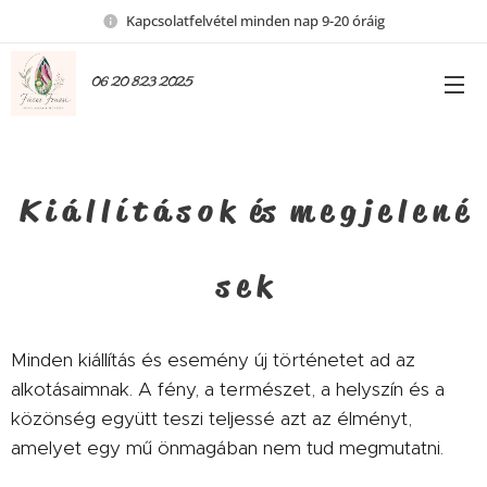
Kapcsolatfelvétel minden nap 9-20 óráig
06 20 823 2025
K i á l l í t á s o k és m e g j e l e n é
s e k
Minden kiállítás és esemény új történetet ad az
alkotásaimnak. A fény, a természet, a helyszín és a
közönség együtt teszi teljessé azt az élményt,
amelyet egy mű önmagában nem tud megmutatni.