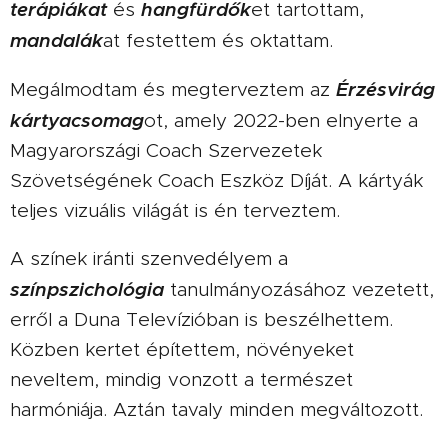
terápiákat
hangfürdők
és
et tartottam,
mandalák
at festettem és oktattam.
Érzésvirág
Megálmodtam és megterveztem az
kártyacsomag
ot, amely 2022-ben elnyerte a
Magyarországi Coach Szervezetek
Szövetségének Coach Eszköz Díját. A kártyák
teljes vizuális világát is én terveztem.
A színek iránti szenvedélyem a
színpszichológia
tanulmányozásához vezetett,
erről a Duna Televízióban is beszélhettem.
Közben kertet építettem, növényeket
neveltem, mindig vonzott a természet
harmóniája. Aztán tavaly minden megváltozott.