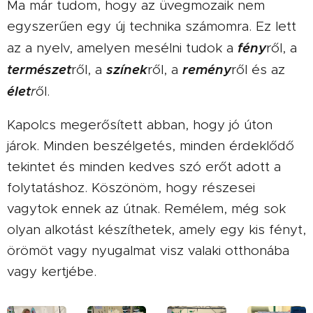
Ma már tudom, hogy az üvegmozaik nem
egyszerűen egy új technika számomra. Ez lett
fény
az a nyelv, amelyen mesélni tudok a
ről, a
természet
színek
remény
ről, a
ről, a
ről és az
élet
r
ől.
Kapolcs megerősített abban, hogy jó úton
járok. Minden beszélgetés, minden érdeklődő
tekintet és minden kedves szó erőt adott a
folytatáshoz. Köszönöm, hogy részesei
vagytok ennek az útnak. Remélem, még sok
olyan alkotást készíthetek, amely egy kis fényt,
örömöt vagy nyugalmat visz valaki otthonába
vagy kertjébe.