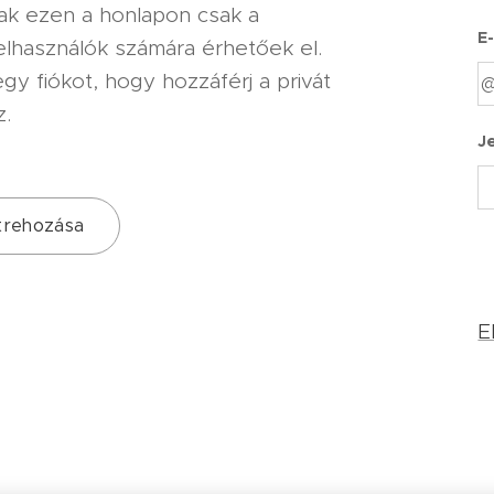
ak ezen a honlapon csak a
E
felhasználók számára érhetőek el.
gy fiókot, hogy hozzáférj a privát
z.
J
étrehozása
E