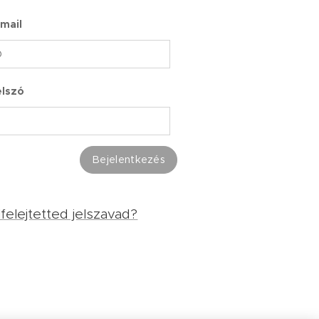
-mail
elszó
Bejelentkezés
lfelejtetted jelszavad?