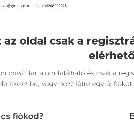
ruzsi@gmail.com
+36208232025
 az oldal csak a regisztr
elérhet
n privát tartalom található és csak a regis
jelentkezz be, vagy hozz létre egy új fiókot
cs fiókod?